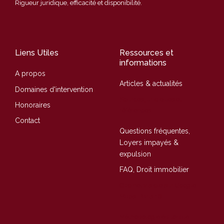
Rigueur juridique, efficacité et disponibilité.
Liens Utiles
Ressources et
informations
A propos
Articles & actualités
Domaines d'intervention
Sources juridiques et
Honoraires
références
Contact
Questions fréquentes,
Loyers impayés &
expulsion
FAQ, Droit immobilier
Cabinet visible sur Google
Maps, Paris 16
Méthodologie éditoriale